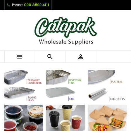
Phone:
020 8592 4111


